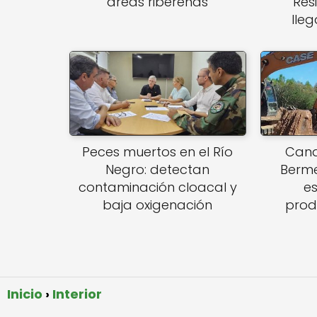
áreas ribereñas
Res
lle
Peces muertos en el Río
Cana
Negro: detectan
Berme
contaminación cloacal y
e
baja oxigenación
prod
Inicio
Interior