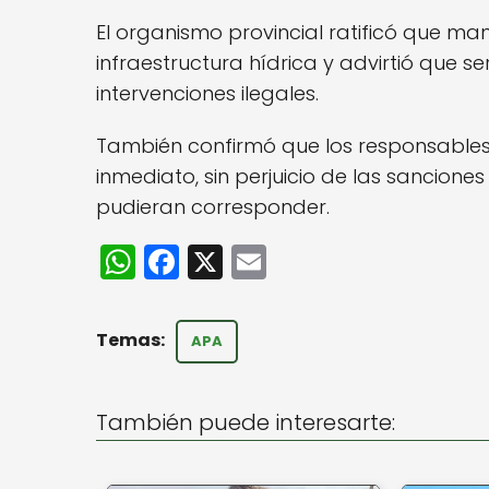
El organismo provincial ratificó que m
infraestructura hídrica y advirtió que s
intervenciones ilegales.
También confirmó que los responsable
inmediato, sin perjuicio de las sanciones
pudieran corresponder.
W
F
X
E
h
a
m
a
c
ai
APA
ts
e
l
A
b
También puede interesarte:
p
o
p
o