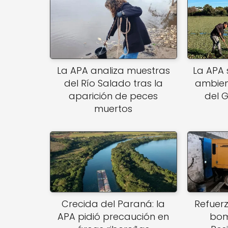
k
La APA analiza muestras
La APA 
del Río Salado tras la
ambien
aparición de peces
del G
muertos
Crecida del Paraná: la
Refuer
APA pidió precaución en
bom