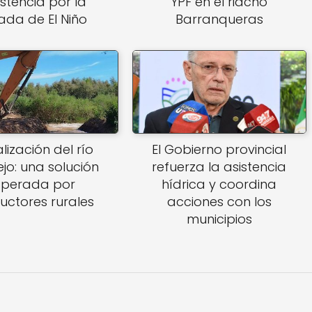
istencia por la
YPF en el riacho
gada de El Niño
Barranqueras
lización del río
El Gobierno provincial
jo: una solución
refuerza la asistencia
sperada por
hídrica y coordina
uctores rurales
acciones con los
municipios