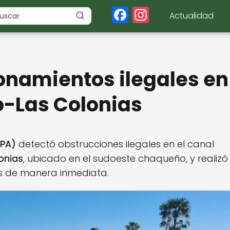
F
In
Actualidad
a
st
c
a
e
g
onamientos ilegales en
b
r
o
a
o-Las Colonias
o
m
k
APA)
detectó obstrucciones ilegales en el canal
onias
, ubicado en el sudoeste chaqueño, y realizó
s de manera inmediata.