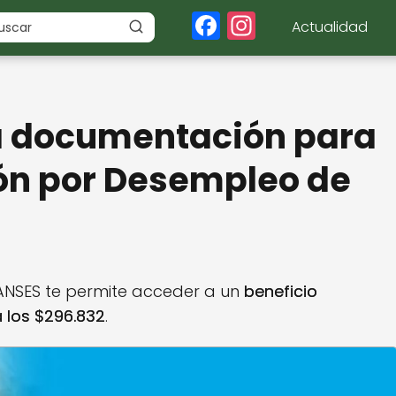
F
In
Actualidad
a
st
c
a
e
g
a documentación para
b
r
o
a
ión por Desempleo de
o
m
k
a ANSES te permite acceder a un
beneficio
 los $296.832
.