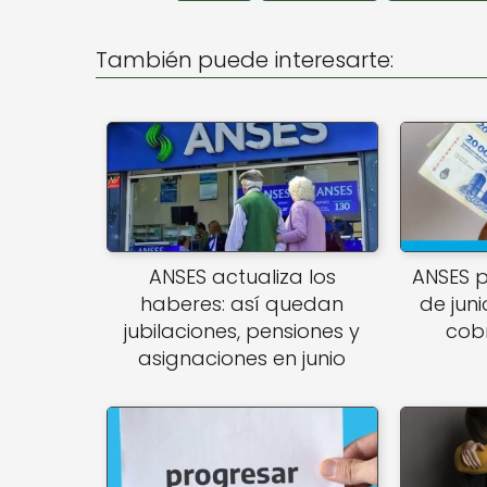
ts
e
l
A
b
También puede interesarte:
p
o
p
o
k
ANSES actualiza los
ANSES 
haberes: así quedan
de juni
jubilaciones, pensiones y
cob
asignaciones en junio