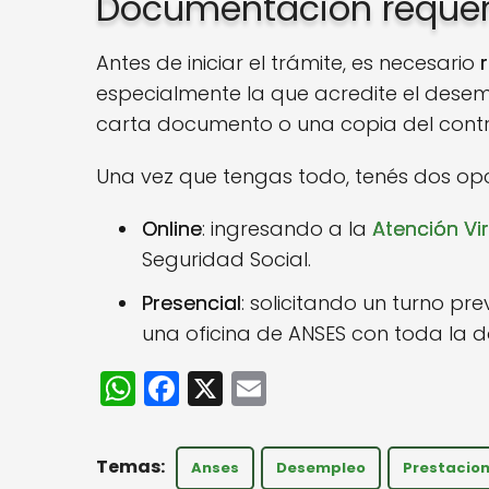
Documentación requeri
Antes de iniciar el trámite, es necesario
especialmente la que acredite el dese
carta documento o una copia del contr
Una vez que tengas todo, tenés dos opci
Online
: ingresando a la
Atención Vi
Seguridad Social.
Presencial
: solicitando un turno pre
una oficina de ANSES con toda la 
W
F
X
E
h
a
m
a
c
ai
Anses
Desempleo
Prestacio