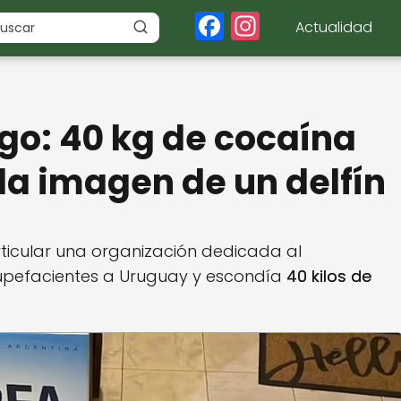
F
In
Actualidad
a
st
c
a
e
g
go: 40 kg de cocaína
b
r
o
a
la imagen de un delfín
o
m
k
articular una organización dedicada al
pefacientes a Uruguay y escondía
40 kilos de