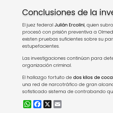
Conclusiones de la inv
El juez federal
Julián Ercolini
, quien sub
procesó con prisión preventiva a Olmed
existen pruebas suficientes sobre su pa
estupefacientes.
Las investigaciones continúan para dete
organización criminal.
El hallazgo fortuito de
dos kilos de coca
una red de narcotráfico de gran alcanc
sofisticado sistema de contrabando qu
W
F
X
E
h
a
m