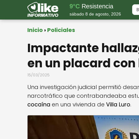
9°C
Resistencia
sábado 8 de agosto, 2026
Inicio
Policiales
Impactante hallaz
en un placard con 
15/03/2025
Una investigación judicial permitió des
narcotráfico que contrabandeaba estu
cocaína
en una vivienda de
Villa Luro
.